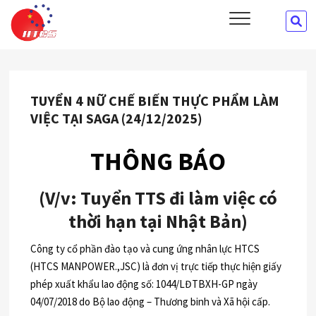
Skip
HTCS
SE
CÔNG TY CỔ PHẦN ĐÀO TẠO VÀ CUNG ỨNG NHÂN LỰC HTCS
to
…
content
TUYỂN 4 NỮ CHẾ BIẾN THỰC PHẨM LÀM
VIỆC TẠI SAGA (24/12/2025)
TH
Ô
NG
B
Á
O
(
V
/
v
: Tuyển
TTS
đ
i
l
à
m
việc có
thời hạn tại Nhật Bản
)
Công ty cổ phần đào tạo và cung ứng nhân lực HTCS
(HTCS MANPOWER.,JSC) là đơn vị trực tiếp thực hiện giấy
phép xuất khẩu lao động số: 1044/LĐTBXH-GP ngày
04/07/2018 do Bộ lao động – Thương binh và Xã hội cấp.