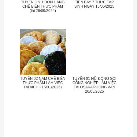
TUYỂN 3 NỮ ĐƠN HÀNG
TIỄN BAY 7 THỰC TẬP
CHẾ BIẾN THỰC PHẨM
SINH NGÀY 15/05/2025
(thi 26/09/2024)
TUYỂN 02 NAM CHẾ BIẾN
TUYỂN 01 NỮ ĐÓNG GÓI
THỰC PHẨM LÀM VIỆC
CÔNG NGHIỆP LÀM VIỆC
TẠI AICHI (16/01/2026)
TẠI OSAKA PHỎNG VẤN
26/05/2025