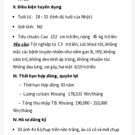
II. Điều kiện tuyển dụng
Tuổi từ : 18 ~ 33 (tính đủ tuổi của Nhật)
Giới tính: Nữ
Tiêu chuẩn: Cao 152 cm trở lên, nặng 45 kg trở lên.
Yêu cầu
:
Tốt nghiệp từ C3 trở lên, sức khoẻ tốt, không
mắc các bệnh truyền nhiễm như viêm gan B, HIV, không
xăm trổ, không đeo kính áp tròng, không nhuộm tóc.
Không đau lưng, vai gáy, hai mắt 6/10 trở lên.
III. Thời hạn hợp đồng, quyền lợi
– Thời hạn Hợp đồng: 03 năm
– Lương cơ bản: Khoảng 178,533 Yên/tháng
– Tổng thu nhập TB: Khoảng 190,000 ~ 210,000
Yên/tháng.
IV. Hồ sơ đăng ký
03 ảnh 4 x 6 (chụp trên nền trắng, áo có cổ và mới chụp