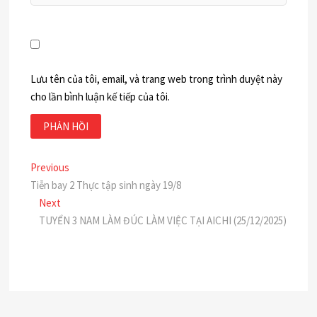
Lưu tên của tôi, email, và trang web trong trình duyệt này
cho lần bình luận kế tiếp của tôi.
Điều
Previous
Previous
post:
Tiễn bay 2 Thực tập sinh ngày 19/8
hướng
Next
Next
bài
post:
TUYỂN 3 NAM LÀM ĐÚC LÀM VIỆC TẠI AICHI (25/12/2025)
viết