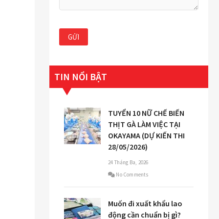
TIN NỔI BẬT
TUYỂN 10 NỮ CHẾ BIẾN
THỊT GÀ LÀM VIỆC TẠI
OKAYAMA (DỰ KIẾN THI
28/05/2026)
24 Tháng Ba, 2026
No Comments
Muốn đi xuất khẩu lao
động cần chuẩn bị gì?