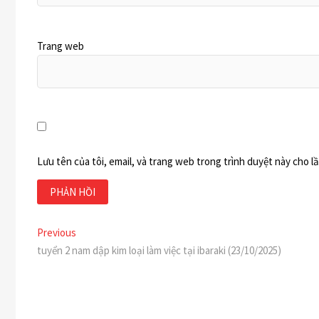
Trang web
Lưu tên của tôi, email, và trang web trong trình duyệt này cho lần
Điều
Previous
Previous
post:
tuyển 2 nam dập kim loại làm việc tại ibaraki (23/10/2025)
hướng
bài
viết