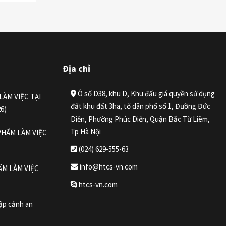
Địa chỉ
Ô số D38, khu D, Khu đấu giá quyền sử dụng
LÀM VIỆC TẠI
đất khu đất 3ha, tổ dân phố số 1, Đường Đức
6)
Diễn, Phường Phúc Diễn, Quận Bắc Từ Liêm,
Tp Hà Nội
PHẨM LÀM VIỆC
(024) 629-555-63
info@htcs-vn.com
ẨM LÀM VIỆC
htcs-vn.com
ập cảnh an