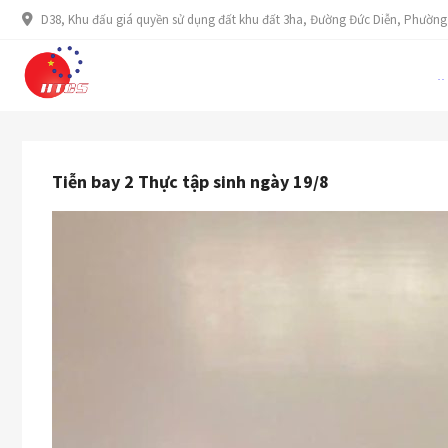
Skip
D38, Khu đấu giá quyền sử dụng đất khu đất 3ha, Đường Đức Diễn, Phường
to
content
HTCS
CÔNG TY CỔ PHẦN ĐÀO TẠO VÀ CUNG ỨNG NHÂN LỰC HTCS
HOME
Tiễn bay 2 Thực tập sinh ngày 19/8