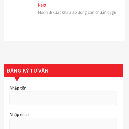
Điều
Next
Next
post:
Muốn đi xuất khẩu lao động cần chuẩn bị gì?
hướng
bài
viết
ĐĂNG KÝ TƯ VẤN
Nhập tên
Nhập email