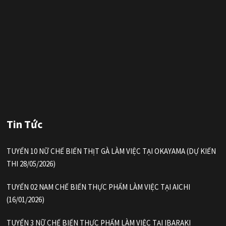
Tin Tức
TUYỂN 10 NỮ CHẾ BIẾN THỊT GÀ LÀM VIỆC TẠI OKAYAMA (DỰ KIẾN
THI 28/05/2026)
TUYỂN 02 NAM CHẾ BIẾN THỰC PHẨM LÀM VIỆC TẠI AICHI
(16/01/2026)
TUYỂN 3 NỮ CHẾ BIẾN THỰC PHẨM LÀM VIỆC TẠI IBARAKI