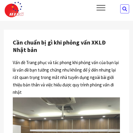
Skip
HTCS
SE
CÔNG TY CỔ PHẦN ĐÀO TẠO VÀ CUNG ỨNG NHÂN LỰC HTCS
to
…
content
Cần chuẩn bị gì khi phỏng vấn XKLĐ
Nhật bản
Vấn đề Trang phục và tác phong khi phỏng vấn của bạn lại
là vấn đề bạn tưởng chừng như không để ý đến nhưng lại
rất quan trọng trong mắt nhà tuyển dụng ngoài bài giới
thiệu bản thân và việc hiểu được quy trình phỏng vấn đi
nhật