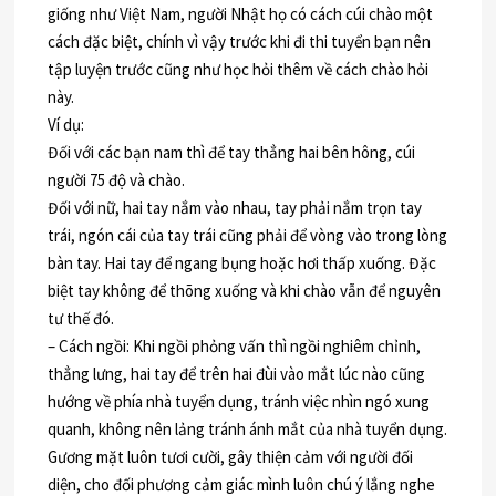
giống như Việt Nam, người Nhật họ có cách cúi chào một
cách đặc biệt, chính vì vậy trước khi đi thi tuyển bạn nên
tập luyện trước cũng như học hỏi thêm về cách chào hỏi
này.
Ví dụ:
Đối với các bạn nam thì để tay thẳng hai bên hông, cúi
người 75 độ và chào.
Đối với nữ, hai tay nắm vào nhau, tay phải nắm trọn tay
trái, ngón cái của tay trái cũng phải để vòng vào trong lòng
bàn tay. Hai tay để ngang bụng hoặc hơi thấp xuống. Đặc
biệt tay không để thõng xuống và khi chào vẫn để nguyên
tư thế đó.
– Cách ngồi: Khi ngồi phỏng vấn thì ngồi nghiêm chỉnh,
thẳng lưng, hai tay để trên hai đùi vào mắt lúc nào cũng
hướng về phía nhà tuyển dụng, tránh việc nhìn ngó xung
quanh, không nên lảng tránh ánh mắt của nhà tuyển dụng.
Gương mặt luôn tươi cười, gây thiện cảm với người đối
diện, cho đối phương cảm giác mình luôn chú ý lắng nghe