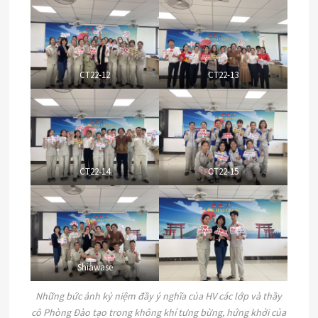
CT22-12
CT22-13
CT22-14
CT22-15
Shiawase
Những bức ảnh kỷ niệm đầy ý nghĩa của HV các lớp và thầy
cô Phòng Đào tạo trong không khí tưng bừng, hứng khởi của