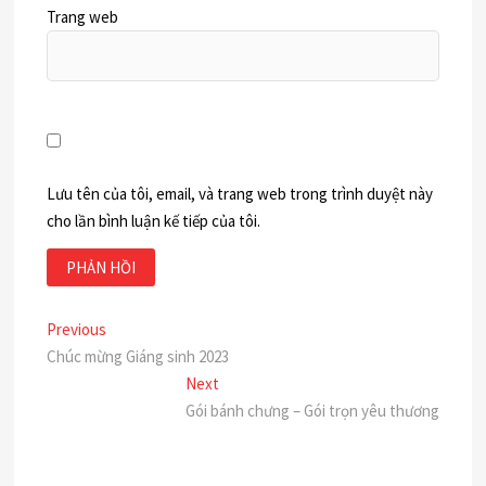
Trang web
Lưu tên của tôi, email, và trang web trong trình duyệt này
cho lần bình luận kế tiếp của tôi.
Điều
Previous
Previous
post:
Chúc mừng Giáng sinh 2023
hướng
Next
Next
bài
post:
Gói bánh chưng – Gói trọn yêu thương
viết