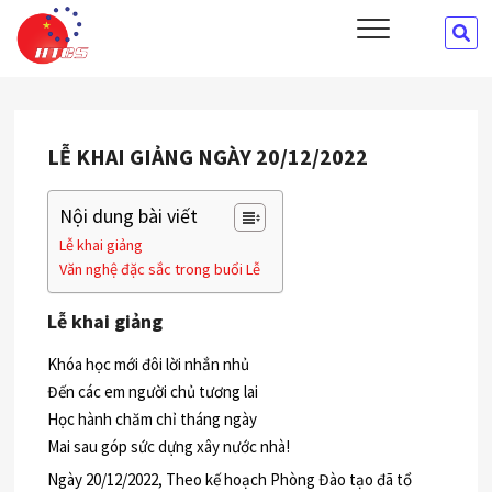
Skip
HTCS
SE
CÔNG TY CỔ PHẦN ĐÀO TẠO VÀ CUNG ỨNG NHÂN LỰC HTCS
to
…
content
LỄ KHAI GIẢNG NGÀY 20/12/2022
Nội dung bài viết
Lễ khai giảng
Văn nghệ đặc sắc trong buổi Lễ
Lễ khai giảng
Khóa học mới đôi lời nhắn nhủ
Đến các em người chủ tương lai
Học hành chăm chỉ tháng ngày
Mai sau góp sức dựng xây nước nhà!
Ngày 20/12/2022, Theo kế hoạch Phòng Đào tạo đã tổ