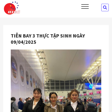
Skip
HTCS
SE
CÔNG TY CỔ PHẦN ĐÀO TẠO VÀ CUNG ỨNG NHÂN LỰC HTCS
to
…
content
TIỄN BAY 3 THỰC TẬP SINH NGÀY
09/04/2025