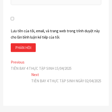
Lưu tên của tôi, email, và trang web trong trình duyệt này
cho lần bình luận kế tiếp của tôi.
Điều
Previous
Previous
post:
TIỄN BAY 4 THỰC TẬP SINH 15/04/2025
hướng
Next
Next
bài
post:
TIỄN BAY 4 THỰC TẬP SINH NGÀY 02/04/2025
viết