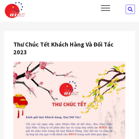
Skip
HTCS
SE
CÔNG TY CỔ PHẦN ĐÀO TẠO VÀ CUNG ỨNG NHÂN LỰC HTCS
to
…
content
Thư Chúc Tết Khách Hàng Và Đối Tác
2023