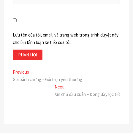
Lưu tên của tôi, email, và trang web trong trình duyệt này
cho lần bình luận kế tiếp của tôi.
Điều
Previous
Previous
post:
Gói bánh chưng – Gói trọn yêu thương
hướng
Next
Next
bài
post:
Xin chữ đầu xuân – Đong đầy lộc tết
viết