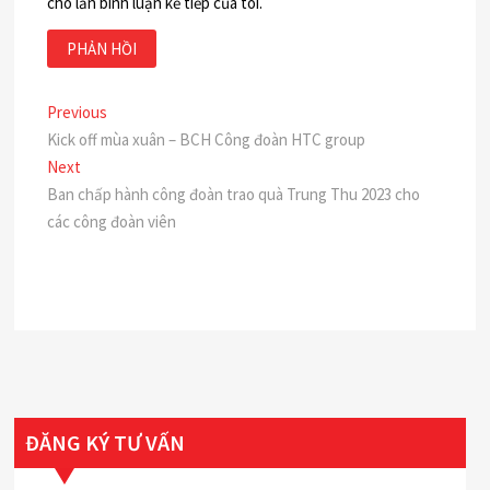
cho lần bình luận kế tiếp của tôi.
Điều
Previous
Previous
post:
Kick off mùa xuân – BCH Công đoàn HTC group
hướng
Next
Next
bài
post:
Ban chấp hành công đoàn trao quà Trung Thu 2023 cho
các công đoàn viên
viết
ĐĂNG KÝ TƯ VẤN