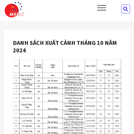
Skip
HTCS
SE
CÔNG TY CỔ PHẦN ĐÀO TẠO VÀ CUNG ỨNG NHÂN LỰC HTCS
to
…
content
DANH SÁCH XUẤT CẢNH THÁNG 10 NĂM
2024