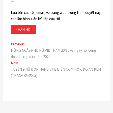
Lưu tên của tôi, email, và trang web trong trình duyệt này
cho lần bình luận kế tiếp của tôi.
Điều
Previous
Previous
post:
MỪNG NGÀY PHỤ NỮ VIỆT NAM 20/10 và ngày hội công
hướng
đoàn htc group năm 2024
bài
Next
Next
post:
TUYỂN 9 NỮ ĐƠN HÀNG CHẾ BIẾN CƠM HỘP, ĐỒ ĂN KÈM
viết
(THÁNG 05/2025)