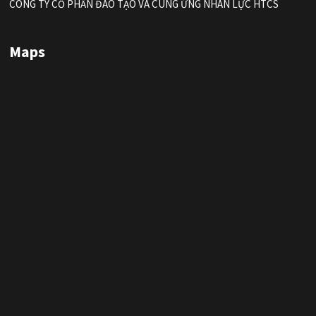
CÔNG TY CỔ PHẦN ĐÀO TẠO VÀ CUNG ỨNG NHÂN LỰC HTCS
Maps