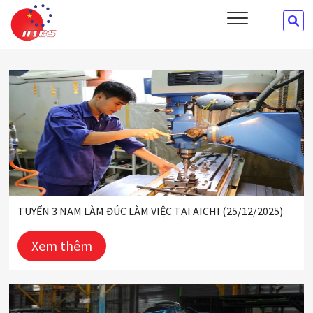
Skip
HTCS
SE
CÔNG TY CỔ PHẦN ĐÀO TẠO VÀ CUNG ỨNG NHÂN LỰC HTCS
to
…
content
TUYỂN 3 NAM LÀM ĐÚC LÀM VIỆC TẠI AICHI (25/12/2025)
Xem thêm