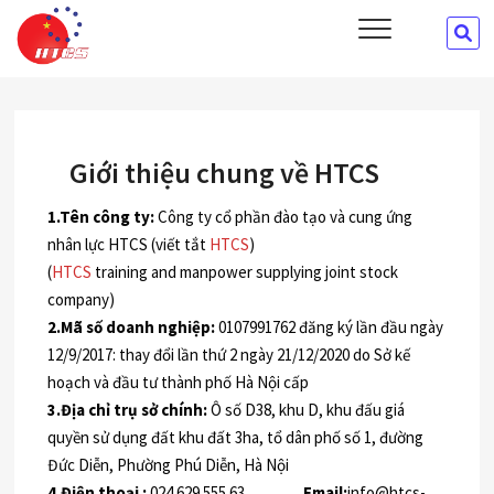
Skip
HTCS
SE
CÔNG TY CỔ PHẦN ĐÀO TẠO VÀ CUNG ỨNG NHÂN LỰC HTCS
to
…
content
Giới thiệu chung về HTCS
1.Tên công ty:
Công ty cổ phần đào tạo và cung ứng
nhân lực HTCS (viết tắt
HTCS
)
(
HTCS
training and manpower supplying joint stock
company)
2.Mã số doanh nghiệp:
0107991762 đăng ký lần đầu ngày
12/9/2017: thay đổi lần thứ 2 ngày 21/12/2020 do Sở kế
hoạch và đầu tư thành phố Hà Nội cấp
3.Địa chỉ trụ sở chính:
Ô số D38, khu D, khu đấu giá
quyền sử dụng đất khu đất 3ha, tổ dân phố số 1, đường
Đức Diễn, Phường Phú Diễn, Hà Nội
4.Điện thoại :
024 629 555 63
Email:
info@htcs-