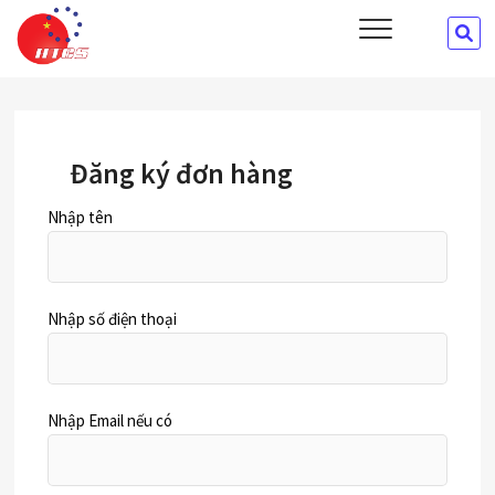
Skip
HTCS
SE
CÔNG TY CỔ PHẦN ĐÀO TẠO VÀ CUNG ỨNG NHÂN LỰC HTCS
to
…
content
Đăng ký đơn hàng
Nhập tên
Nhập số điện thoại
Nhập Email nếu có